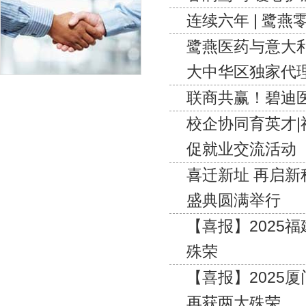
连续六年 | 鹭
鹭燕医药与意大利S
大中华区独家代
联商共赢！碧迪
校企协同育英才
促就业交流活动
喜迁新址 再启新
盛典圆满举行
【喜报】2025
殊荣
【喜报】2025
再获两大殊荣