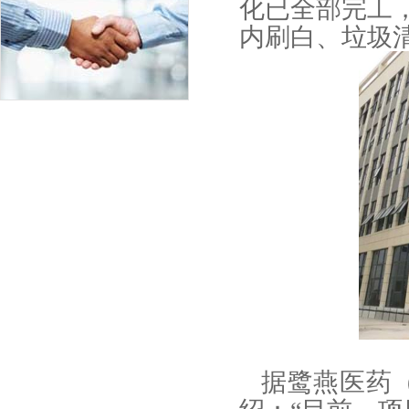
化已全部完工
内刷白、垃圾
据鹭燕医药